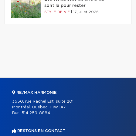
sont là pour rester
STYLE DE VIE
|
17 juillet 2026
RE/MAX HARMONIE
3550, rue Rachel Est, suite 201
Montréal, Québec, H1W 1A7
Bur.:
514 259-8884
RESTONS EN CONTACT